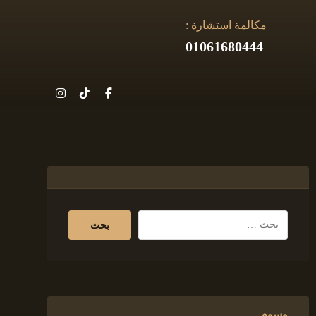
مكالمة استشارة :
01061680444
وسوم