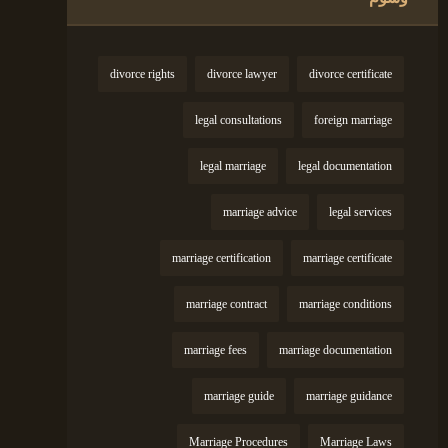
divorce rights
divorce lawyer
divorce certificate
legal consultations
foreign marriage
legal marriage
legal documentation
marriage advice
legal services
marriage certification
marriage certificate
marriage contract
marriage conditions
marriage fees
marriage documentation
marriage guide
marriage guidance
Marriage Procedures
Marriage Laws