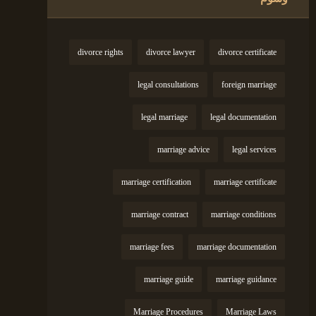
divorce rights
divorce lawyer
divorce certificate
legal consultations
foreign marriage
legal marriage
legal documentation
marriage advice
legal services
marriage certification
marriage certificate
marriage contract
marriage conditions
marriage fees
marriage documentation
marriage guide
marriage guidance
Marriage Procedures
Marriage Laws