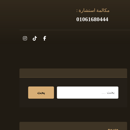
مكالمة استشارة :
01061680444
وسوم