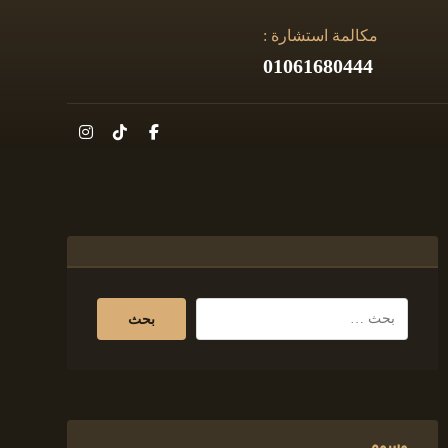
مكالمة استشارة :
01061680444
وسوم