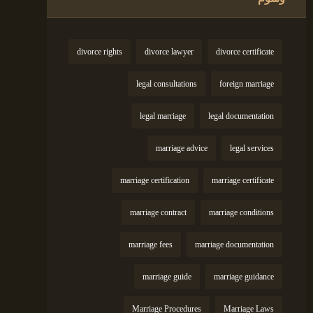
divorce rights
divorce lawyer
divorce certificate
legal consultations
foreign marriage
legal marriage
legal documentation
marriage advice
legal services
marriage certification
marriage certificate
marriage contract
marriage conditions
marriage fees
marriage documentation
marriage guide
marriage guidance
Marriage Procedures
Marriage Laws