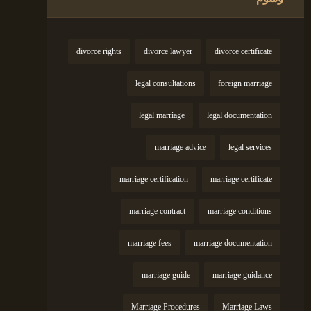
divorce rights
divorce lawyer
divorce certificate
legal consultations
foreign marriage
legal marriage
legal documentation
marriage advice
legal services
marriage certification
marriage certificate
marriage contract
marriage conditions
marriage fees
marriage documentation
marriage guide
marriage guidance
Marriage Procedures
Marriage Laws