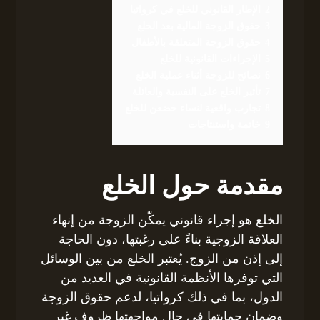
2
الإطار القانوني للخلع في كرواتيا
3
حقوق الزوجة المالية بعد الخلع
4
حقوق الزوجة المتعلقة بالأطفال
5
الإجراءات القانونية للخلع
6
نصائح للزوجة أثناء عملية الخلع
7
تأثير الخلع على النفسية والعائلة
8
تجارب واقعية لنساء خضعن للخلع
9
خاتمة واستنتاجات
مقدمة حول الخلع
الخلع هو إجراء قانوني يمكّن الزوجة من إنهاء
العلاقة الزوجية بناءً على رغبتها، دون الحاجة
إلى إذن من الزوج. يُعتبر الخلع من بين الوسائل
التي توفرها الأنظمة القانونية في العديد من
الدول، بما في ذلك كرواتيا، لدعم حقوق الزوجة
وضمان حمايتها في حال مواجهتها ظروف غير