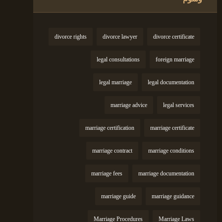
divorce rights
divorce lawyer
divorce certificate
legal consultations
foreign marriage
legal marriage
legal documentation
marriage advice
legal services
marriage certification
marriage certificate
marriage contract
marriage conditions
marriage fees
marriage documentation
marriage guide
marriage guidance
Marriage Procedures
Marriage Laws