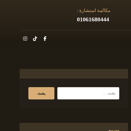
مكالمة استشارة :
01061680444
وسوم