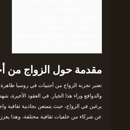
4
إجراءات التسجيل في مكاتب الزواج
5
تحديات اللغة والثقافة
6
التكاليف المحتملة المتعلقة بالزواج
7
الاعتبارات الاجتماعية والدينية
8
كيفية التعامل مع المشاكل القانونية بعد الزواج
9
نصائح للنجاح في الزواج من أجنبيات
مقدمة حول الزواج من أج
تعتبر تجربة الزواج من أجنبيات في روسيا ظاهرة م
والدوافع وراء هذا الخيار. في العقود الأخيرة، شهد
يرغبن في الزواج، حيث يتمتعن بجاذبية ثقافية واج
عن شركاء من خلفيات ثقافية مختلفة، وهذا يعزز ف