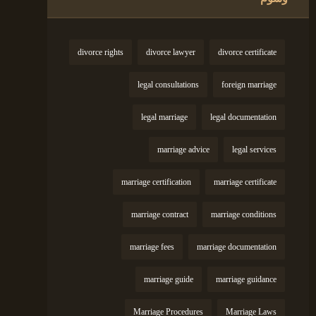
divorce rights
divorce lawyer
divorce certificate
legal consultations
foreign marriage
legal marriage
legal documentation
marriage advice
legal services
marriage certification
marriage certificate
marriage contract
marriage conditions
marriage fees
marriage documentation
marriage guide
marriage guidance
Marriage Procedures
Marriage Laws