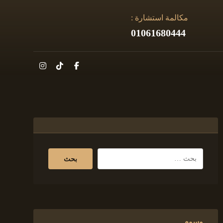
مكالمة استشارة :
01061680444
وسوم