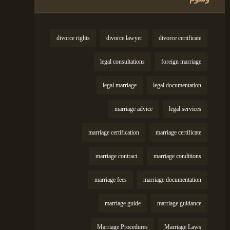
divorce rights
divorce lawyer
divorce certificate
legal consultations
foreign marriage
legal marriage
legal documentation
marriage advice
legal services
marriage certification
marriage certificate
marriage contract
marriage conditions
marriage fees
marriage documentation
marriage guide
marriage guidance
Marriage Procedures
Marriage Laws