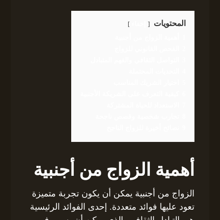
المحتويات
إخفاء
1
أهمية الزواج من أجنبية
2
الفحص القانوني للزواج
3
التواصل الثقافي والفهم المتبادل
4
التحديات المحتملة
5
اختيار الشريك المناسب
6
كيفية التعرف على الشريكة الأجنبية
7
الاستعداد للحياة المشتركة
8
تجارب شخصية وقصص ناجحة
9
نصائح أخيرة للزواج الناجح
أهمية الزواج من أجنبية
الزواج من أجنبية يمكن أن يكون تجربة متميزة
تعود عليها فوائد متعددة. إحدى الفوائد الرئيسية
هي التبادل الثقافي، الذي يمكن أن يسهم في