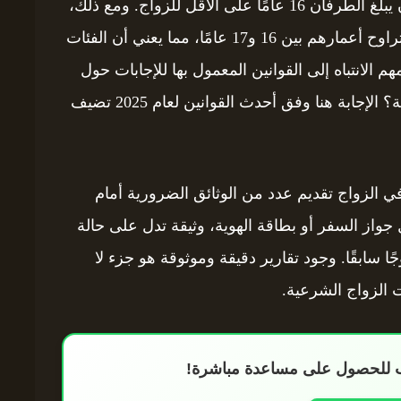
العلاقة. وفقًا لقانون الزواج الأسترالي، يشترط أن يبلغ الطرفان 16 عامًا على الأقل للزواج. ومع ذلك،
يتطلب القانون أيضًا موافقة والدي القصر الذين تتراوح أعمارهم بين 16 و17 عامًا، مما يعني أن الفئات
 الانتباه إلى القوانين المعمول بها للإجابات حول
سؤال هل يمكن زواج الأجانب في أستراليا بسهولة؟ الإجابة هنا وفق أحدث القوانين لعام 2025 تضيف
 الزواج تقديم عدد من الوثائق الضرورية أمام
جواز السفر أو بطاقة الهوية، وثيقة تدل على حالة
ًا سابقًا. وجود تقارير دقيقة وموثوقة هو جزء لا
الزواج الشرعية.
اب للحصول على مساعدة مباشرة!