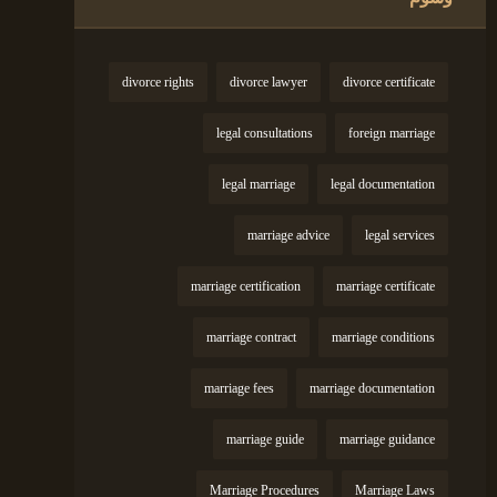
divorce rights
divorce lawyer
divorce certificate
legal consultations
foreign marriage
legal marriage
legal documentation
marriage advice
legal services
marriage certification
marriage certificate
marriage contract
marriage conditions
marriage fees
marriage documentation
marriage guide
marriage guidance
Marriage Procedures
Marriage Laws