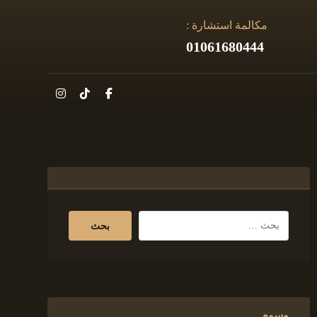
مكالمة استشارة :
01061680444
وسوم