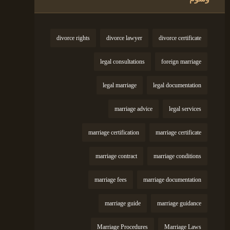
divorce rights
divorce lawyer
divorce certificate
legal consultations
foreign marriage
legal marriage
legal documentation
marriage advice
legal services
marriage certification
marriage certificate
marriage contract
marriage conditions
marriage fees
marriage documentation
marriage guide
marriage guidance
Marriage Procedures
Marriage Laws